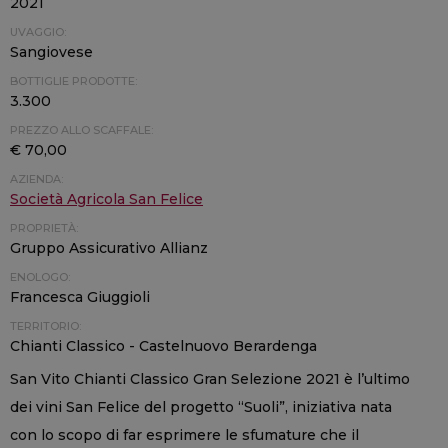
2021
UVAGGIO:
Sangiovese
BOTTIGLIE PRODOTTE:
3.300
PREZZO ALLO SCAFFALE:
€ 70,00
AZIENDA:
Società Agricola San Felice
PROPRIETÀ:
Gruppo Assicurativo Allianz
ENOLOGO:
Francesca Giuggioli
TERRITORIO:
Chianti Classico - Castelnuovo Berardenga
San Vito Chianti Classico Gran Selezione 2021 è l’ultimo
dei vini San Felice del progetto “Suoli”, iniziativa nata
con lo scopo di far esprimere le sfumature che il