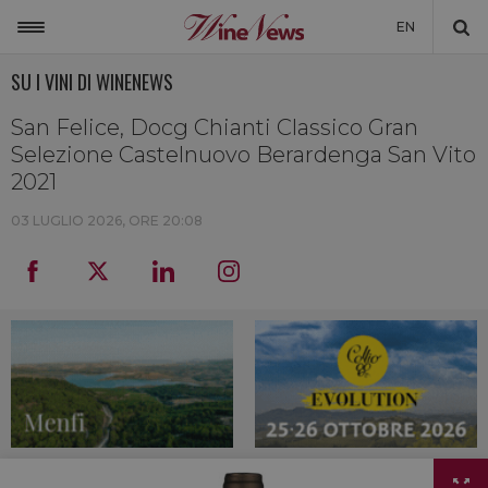
EN
SU I VINI DI WINENEWS
ITALIA
MONDO
San Felice, Docg Chianti Classico Gran
Selezione Castelnuovo Berardenga San Vito
NON SOLO VINO
2021
NEWSLETTER
03 LUGLIO 2026, ORE 20:08
LA CANTINA DI WINENEWS
DICONO DI NOI
WINENEWS TV