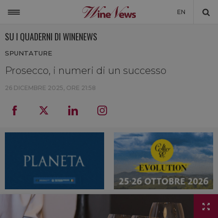
EN
SU I QUADERNI DI WINENEWS
ITALIA
SPUNTATURE
MONDO
Prosecco, i numeri di un successo
NON SOLO VINO
26 DICEMBRE 2025, ORE 21:58
NEWSLETTER
LA CANTINA DI WINENEWS
DICONO DI NOI
WINENEWS TV