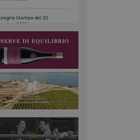
i 2026, Italy 100 a +1,9%! …
mo semestre in positivo per
indici principali,...
ssegna Stampa del 23
cembre 2025
o: la star del calcio Neymar Jr
cia il progetto ‘Le Prince’…
ssegna Stampa del 22
à vendute in anticipo 300.000
cembre 2025
tiglie. Obiettivo, far entrare il
...
do: esperti, “Non c'è
rgenza nei vigneti, ma
ende quanto durerà” …
enti: “Abbiamo avuto una
mavera piovosa, i terreni sono
tati....
LA7 del 26 giugno 2026
ine Esperto sull’emergenza