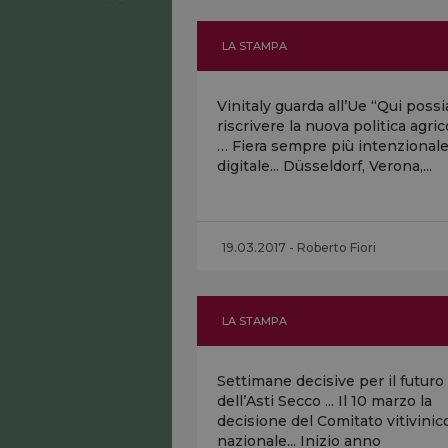
LA STAMPA
Vinitaly guarda all’Ue “Qui poss
riscrivere la nuova politica agric
… Fiera sempre più intenzionale
digitale... Düsseldorf, Verona,...
19.03.2017 - Roberto Fiori
LA STAMPA
Settimane decisive per il futuro
dell’Asti Secco ... Il 10 marzo la
decisione del Comitato vitivinic
nazionale... Inizio anno