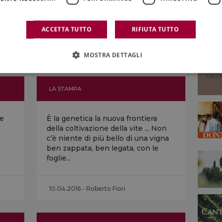
e se
si può fare ad Asti, nei vigneti che
e un
circondano il capoluogo di
provincia...
ACCETTA TUTTO
RIFIUTA TUTTO
17.04.2016 - Riccardo Coletti
MOSTRA DETTAGLI
LA STAMPA
re
È la genetica la nuova frontiera
della coltivazione della vite ... Non
c’è niente di più bello di una vigna
ben zappata, ben legata, con le
foglie...
10.04.2016 - Roberto Fiori