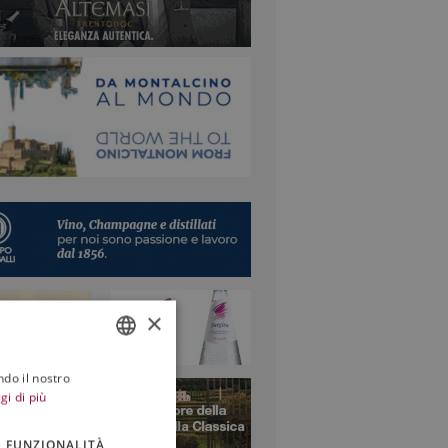
 vigneti … L’ondata di caldo
 da almeno due settimane
rime l’Europa non si misura...
×
ndo il nostro
ITALIAN
gi di più
ENGLISH
FUNZIONALITÀ