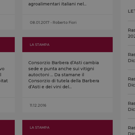
agroalimentari italiani nel...
dei
c'è
LE
Ale
ins
08.01.2017 - Roberto Fiori
Ra
20
Vin
LA STAMPA
197
anc
Ras
bot
Di
Consorzio Barbera d’Asti cambia
vin
ivo
sede e punta anche sui vitigni
l
autoctoni ... Da stamane il
Ra
itat
Consorzio di tutela della Barbera
Vin
Di
d’Asti e dei vini del...
leg
mil
… I
Ras
11.12.2016
Win
Di
Vin
Ra
LA STAMPA
cre
Di