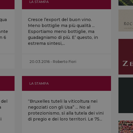
LA STAMPA
squa
Cresce l’export del buon vino.
Meno bottiglie ma più qualità ...
ante
Esportiamo meno bottiglie, ma
n 6
guadagniamo di più. E’ questo, in
estrema sintesi,...
20.03.2016 - Roberto Fiori
LA STAMPA
 del
“Bruxelles tuteli la viticoltura nei
a
negoziati con gli Usa” ... No al
protezionismo, sì alla tutela dei vini
i
di pregio e dei loro territori. Le 75...