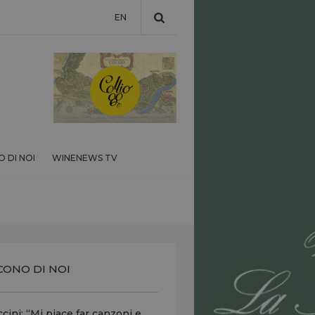
EN
 DI NOI
WINENEWS TV
CONO DI NOI
cini: “Mi piace far canzoni e