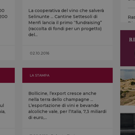
mes
Pri
200
La cooperativa del vino che salverà
gli 
 200
Selinunte ... Cantine Settesoli di
Ra
Menfi lancia il primo “fundraising”
Di
(raccolta di fondi per un progetto)
Vin
del...
lan
Ra
“Gi
Di
bot
02.10.2016
vino
Cal
LA STAMPA
eme
dip
Bollicine, l’export cresce anche
Val
nella terra dello champagne ...
pri
sul
L’esportazione di vini e bevande
idra
ia,
alcoliche vale, per l’Italia, 7,3 miliardi
di euro,...
TG 
onl