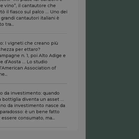
e vino”, il cantautore che
tò il fiasco sul palco … Uno dei
 grandi cantautori italiani è
o tra...
o: I vigneti che creano più
chezza per ettaro?
mpagne n. 1, poi Alto Adige e
le d’Aosta … Lo studio
l’American Association of
e...
o da investimento: quando
 bottiglia diventa un asset …
vino da investimento nasce da
paradosso: è un bene fatto
 essere consumato, ma...
 servizio dedicato alla Festa