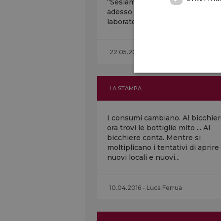
“Sesiamo vivi dopo cinque anni 
adesso abbiamo deciso di aprir
laboratorio...
22.05.2016
LA STAMPA
I consumi cambiano. Al bicchie
ora trovi le bottiglie mito ... Al
bicchiere conta. Mentre si
moltiplicano i tentativi di aprire
nuovi locali e nuovi...
10.04.2016 - Luca Ferrua