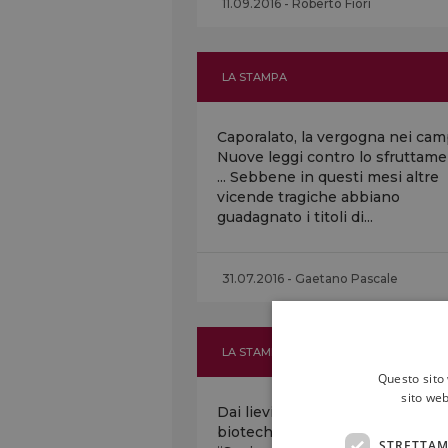
11.09.2016 - Roberto Fiori
LA STAMPA
Caporalato, la vergogna nei cam
Nuove leggi contro lo sfruttam
... Sebbene in questi mesi altre
vicende tragiche abbiano
guadagnato i titoli di...
31.07.2016 - Gaetano Pascale
LA STAMPA
Questo sito 
sito web
Dai lieviti ai biofertilizzanti così i
biotech innova l’agricoltura …
STRETTAM