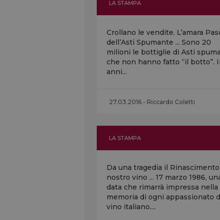
LA STAMPA
Crollano le vendite. L’amara Pa
dell’Asti Spumante ... Sono 20
milioni le bottiglie di Asti spum
che non hanno fatto “il botto”. I
anni...
27.03.2016 - Riccardo Coletti
LA STAMPA
Da una tragedia il Rinascimento
nostro vino ... 17 marzo 1986, un
data che rimarrà impressa nella
memoria di ogni appassionato d
vino italiano....