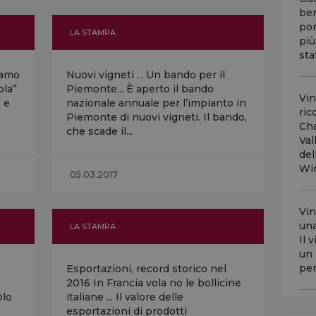
ber
por
LA STAMPA
più
stat
iamo
Nuovi vigneti ... Un bando per il
ola”
Piemonte... È aperto il bando
Vin
 e
nazionale annuale per l’impianto in
ric
Piemonte di nuovi vigneti. Il bando,
Cha
che scade il...
Val
del
Win
05.03.2017
Vin
una
LA STAMPA
Il 
un 
per
Esportazioni, record storico nel
2016 In Francia vola no le bollicine
olo
italiane ... Il valore delle
esportazioni di prodotti
Nel