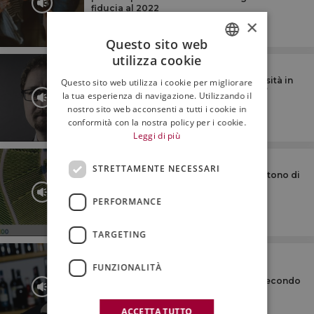
fiducia al 2022
×
Questo sito web
utilizza cookie
ITALIAN
L'APPROFONDIMENTO
“L’Italia è il Paese più ricco di biodiversità in
Questo sito web utilizza i cookie per migliorare
ENGLISH
Europa. Un patrimonio da proteggere”
la tua esperienza di navigazione. Utilizzando il
nostro sito web acconsenti a tutti i cookie in
conformità con la nostra policy per i cookie.
Leggi di più
L'APPROFONDIMENTO
STRETTAMENTE NECESSARI
Sostenibilità, le aziende agricole investono di
più. E diventano più redditizie
PERFORMANCE
TARGETING
L'APPROFONDIMENTO
FUNZIONALITÀ
Incertezza, sofferenza economica e
cambiamenti epocali: la ristorazione secondo
Davide Paolini
ACCETTA TUTTO