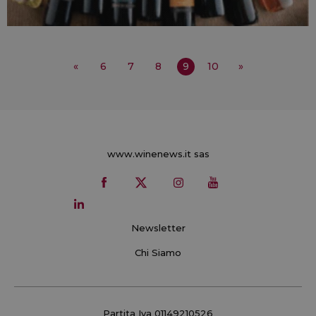
«
6
7
8
9
10
»
www.winenews.it sas
Newsletter
Chi Siamo
Partita Iva 01149210526