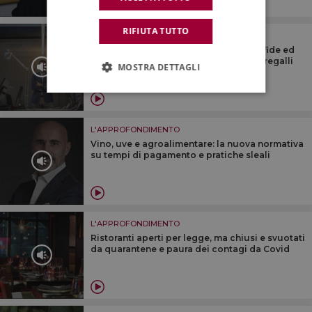
RIFIUTA TUTTO
L'APPROFONDIMENTO
Un 2021 da record e un 2022 ricco di sfide ed
opportunità: a WineNews Marcello Meregalli
MOSTRA DETTAGLI
L'APPROFONDIMENTO
Vino, uve e agroalimentare: la nuova normativa
su tempi di pagamento e pratiche sleali
L'APPROFONDIMENTO
Ristoranti aperti per legge, ma chiusi e svuotati
da quarantene e paura dei contagi da Covid