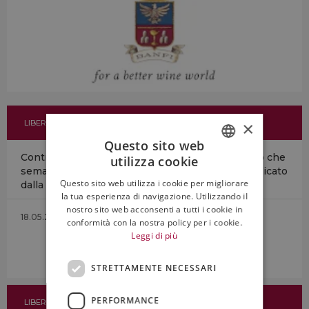
×
LIBERO
Questo sito web
Contrordine: ine il vino riduce la mortalità … Altro che
utilizza cookie
ITALIAN
semaforo rosso sulle etichette: uno studio pubblicato
Questo sito web utilizza i cookie per migliorare
dalla rivista scientifica americana Bmc...
ENGLISH
la tua esperienza di navigazione. Utilizzando il
nostro sito web acconsenti a tutti i cookie in
18.05.2023
conformità con la nostra policy per i cookie.
Leggi di più
STRETTAMENTE NECESSARI
PERFORMANCE
LIBERO