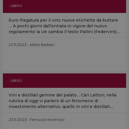
LIBERO
Euro-fregatura per il vino nuove etichette da buttare
… A pochi giorni dall’entrata in vigore del nuovo
regolamento la Ue cambia il testo Pallini (Federvini):...
27.11.2023 - Attilio Barbieri
LIBERO
Vini e distillati gemme del palato… Cari Lettori, nella
rubrica di oggi vi parlerò di un fenomeno di
investimento alternativo, quello in vini e distillati....
23.11.2023 - Ferruccio Invernizzi