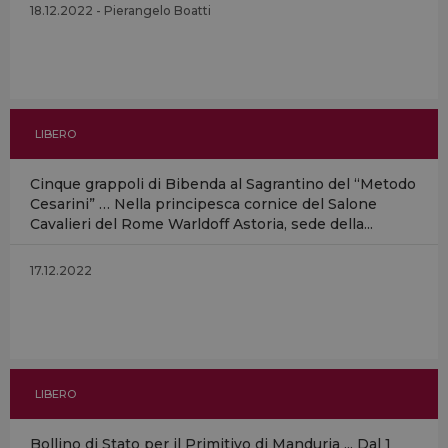
18.12.2022 - Pierangelo Boatti
LIBERO
Cinque grappoli di Bibenda al Sagrantino del “Metodo
Cesarini” … Nella principesca cornice del Salone
Cavalieri del Rome Warldoff Astoria, sede della...
17.12.2022
LIBERO
Bollino di Stato per il Primitivo di Manduria ... Dal 1