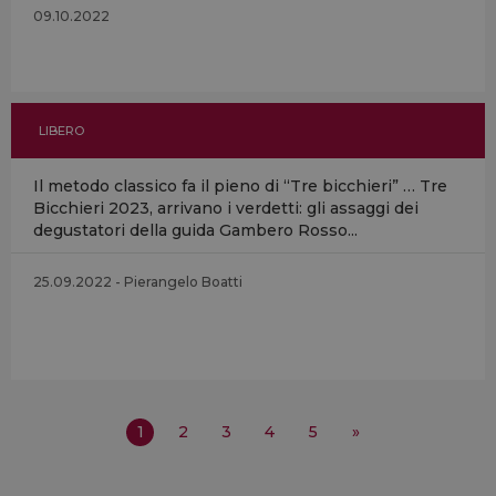
09.10.2022
LIBERO
Il metodo classico fa il pieno di “Tre bicchieri” … Tre
Bicchieri 2023, arrivano i verdetti: gli assaggi dei
degustatori della guida Gambero Rosso...
25.09.2022 - Pierangelo Boatti
1
2
3
4
5
»