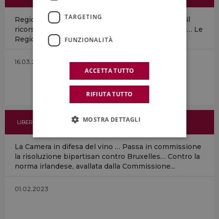
TARGETING
Regioni in campo per difendere il vino … Pronto il
ricorso alla Corte Ue contro le etichette irlandesi… Le
Regioni italiane fanno fronte comune in...
FUNZIONALITÀ
16.03.2023
ACCETTA TUTTO
RIFIUTA TUTTO
MOSTRA DETTAGLI
LIBERO
La Camera in difesa del vino … Passa in commissione
la risoluzione bipartisan contro Bruxelles… Contro la
norma irlandese, avallata dalla Commissione...
01.02.2023