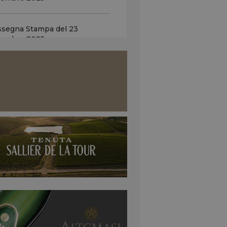
i 2026, Italy 100 a +1,9%! …
mo semestre in positivo per
indici principali,...
ssegna Stampa del 23
cembre 2025
o: la star del calcio Neymar Jr
cia il progetto ‘Le Prince’…
ssegna Stampa del 22
à vendute in anticipo 300.000
cembre 2025
tiglie. Obiettivo, far entrare il
...
do: esperti, “Non c'è
rgenza nei vigneti, ma
ende quanto durerà” …
enti: “Abbiamo avuto una
mavera piovosa, i terreni sono
tati....
LA7 del 26 giugno 2026
ine Esperto sull’emergenza