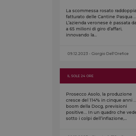
La scommessa rosato raddoppia 
fatturato delle Cantine Pasqua 
L’azienda veronese è passata d
a 65 milioni di giro d’affari,
innovando la...
09.12.2023 - Giorgio Dell'Orefice
IL SOLE 24 ORE
Prosecco Asolo, la produzione
cresce del 114% in cinque anni …
boom della Docg, previsioni
positive… In un quadro che vede
sotto i colpi dell’inflazione,...