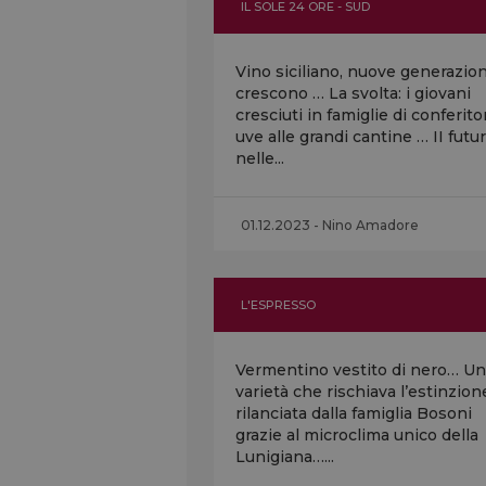
IL SOLE 24 ORE - SUD
Vino siciliano, nuove generazion
crescono … La svolta: i giovani
cresciuti in famiglie di conferitor
uve alle grandi cantine … II futur
nelle...
01.12.2023 - Nino Amadore
L'ESPRESSO
Vermentino vestito di nero… U
varietà che rischiava l’estinzion
rilanciata dalla famiglia Bosoni
grazie al microclima unico della
Lunigiana…...