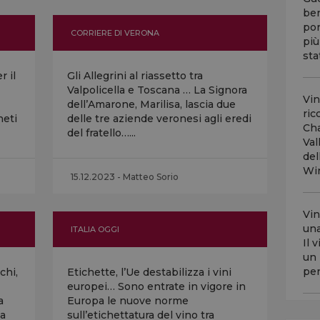
ber
por
CORRIERE DI VERONA
più
stat
r il
Gli Allegrini al riassetto tra
Valpolicella e Toscana … La Signora
Vin
dell’Amarone, Marilisa, lascia due
ric
neti
delle tre aziende veronesi agli eredi
Cha
del fratello…...
Val
del
Win
15.12.2023 - Matteo Sorio
Vin
una
ITALIA OGGI
Il 
un 
per
chi,
Etichette, l’Ue destabilizza i vini
europei… Sono entrate in vigore in
a
Europa le nuove norme
na
sull’etichettatura del vino tra
Nel