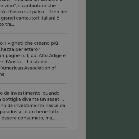
e vino”, il cantautore che
tò il fiasco sul palco … Uno dei
 grandi cantautori italiani è
o tra...
o: I vigneti che creano più
chezza per ettaro?
mpagne n. 1, poi Alto Adige e
le d’Aosta … Lo studio
l’American Association of
e...
o da investimento: quando
 bottiglia diventa un asset …
vino da investimento nasce da
paradosso: è un bene fatto
 essere consumato, ma...
 servizio dedicato alla Festa