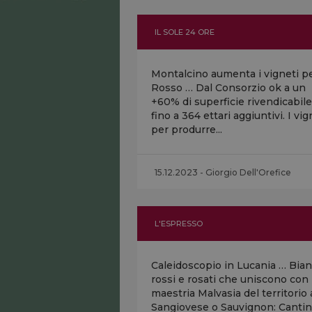
IL SOLE 24 ORE
Montalcino aumenta i vigneti pe
Rosso … Dal Consorzio ok a un
+60% di superficie rivendicabile
fino a 364 ettari aggiuntivi. I vig
per produrre...
15.12.2023 - Giorgio Dell'Orefice
L'ESPRESSO
Caleidoscopio in Lucania … Bian
rossi e rosati che uniscono con
maestria Malvasia del territorio 
Sangiovese o Sauvignon: Canti