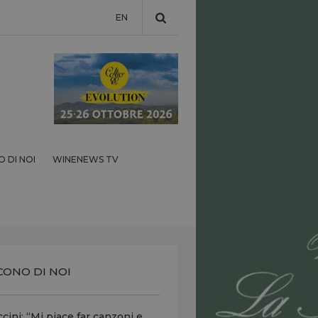
EN
 DI NOI
WINENEWS TV
CONO DI NOI
cini: “Mi piace far canzoni e