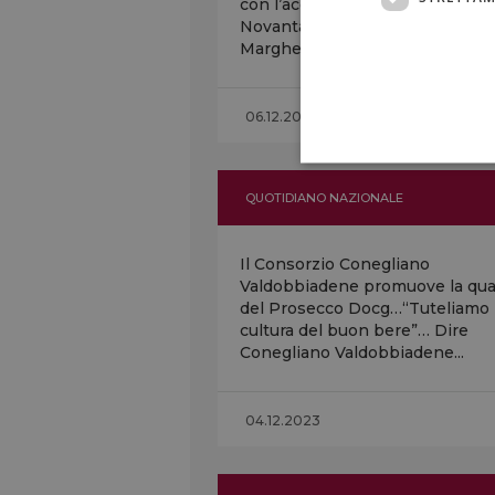
con l’acquisizione nei primi ann
Novanta da parte di Santa
Margherita Gruppo Vinicolo,...
06.12.2023 - Chiara Risolo
QUOTIDIANO NAZIONALE
Il Consorzio Conegliano
Valdobbiadene promuove la qual
del Prosecco Docg…“Tuteliamo 
cultura del buon bere”… Dire
Conegliano Valdobbiadene...
04.12.2023