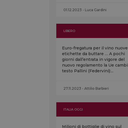
01.12.2023 - Luca Gardini
LIBERO
Euro-fregatura per il vino nuove
etichette da buttare … A pochi
giorni dall’entrata in vigore del
nuovo regolamento la Ue cambia
testo Pallini (Federvini):...
27.11.2023 - Attilio Barbieri
ITALIA OGGI
Milioni di bottiglie di vino sul