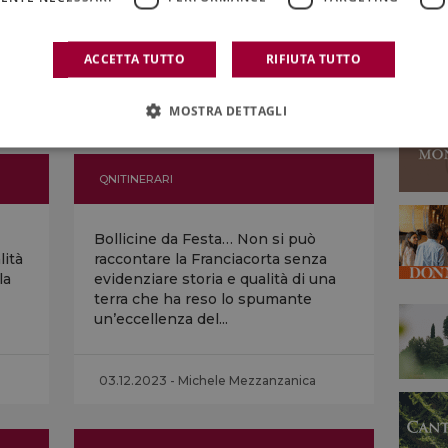
i
Andrea Cecchi tiene alto un nome
che ha 130 anni di storia e che il
mondo riconosce come...
ACCETTA TUTTO
RIFIUTA TUTTO
06.12.2023 - Chiara Risolo
MOSTRA DETTAGLI
QNITINERARI
Bollicine da Festa… Non si può
ità
raccontare la Franciacorta senza
la
evidenziare storia e qualità di una
terra che ha reso lo spumante
un’eccellenza del...
03.12.2023 - Michele Mezzanzanica