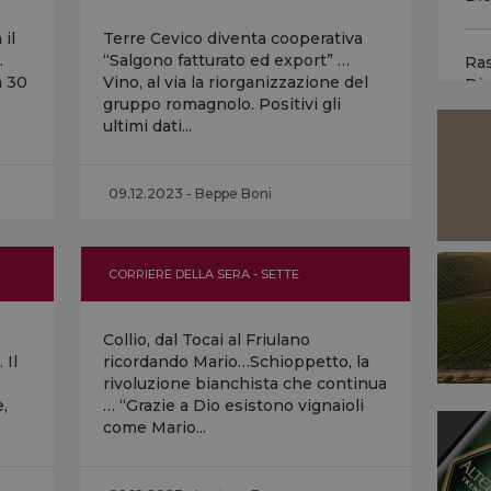
mes
Pri
il
Terre Cevico diventa cooperativa
gli 
…
“Salgono fatturato ed export” …
Ra
a 30
Vino, al via la riorganizzazione del
Di
gruppo romagnolo. Positivi gli
Vin
ultimi dati...
lan
Ra
“Gi
Di
bot
09.12.2023 - Beppe Boni
vino
Cal
CORRIERE DELLA SERA - SETTE
eme
dip
Collio, dal Tocai al Friulano
Val
 Il
ricordando Mario…Schioppetto, la
pri
rivoluzione bianchista che continua
idra
,
… “Grazie a Dio esistono vignaioli
come Mario...
TG 
onl