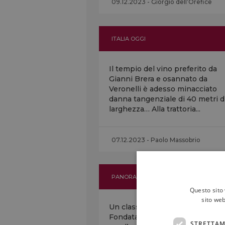
09.12.2023 - Giorgio dell’Orefice
ITALIA OGGI
Il tempio del vino preferito da
Gianni Brera e osannato da
Veronelli è adesso minacciato
danna tangenziale di 40 metri d
larghezza… Alla trattoria...
07.12.2023 - Paolo Massobrio
PANORAMA
Questo sito 
sito web
Un classico intramontabile…
Fondata nel Secondo dopoguerr
STRETTAM