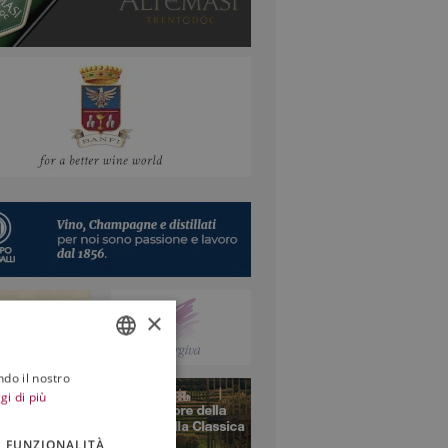
 vigneti … L’ondata di caldo
 da almeno due settimane
rime l’Europa non si misura...
×
ndo il nostro
ITALIAN
gi di più
ENGLISH
FUNZIONALITÀ