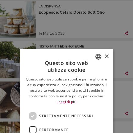
LA DISPENSA
Ecopesce, Cefalo Dorato Sott’Olio
14 Marzo 2025
RISTORANTI ED ENOTECHE
Dattilo di Ceraudo - Strongoli (KR)
×
Questo sito web
utilizza cookie
ITALIAN
14 Marzo 2025
Questo sito web utilizza i cookie per migliorare
ENGLISH
la tua esperienza di navigazione. Utilizzando il
LA DISPENSA
nostro sito web acconsenti a tutti i cookie in
Salcis, Cacio di Fogliano
conformità con la nostra policy per i cookie.
Leggi di più
07 Marzo 2025
STRETTAMENTE NECESSARI
RISTORANTI ED ENOTECHE
PERFORMANCE
La Palta - Val Tidone (PC)