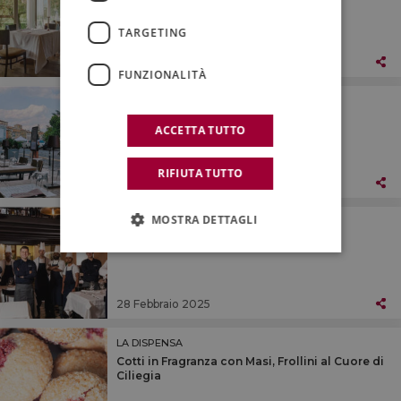
TARGETING
07 Marzo 2025
FUNZIONALITÀ
RISTORANTI ED ENOTECHE
Signorvino - Verona
ACCETTA TUTTO
RIFIUTA TUTTO
28 Febbraio 2025
MOSTRA DETTAGLI
RISTORANTI ED ENOTECHE
Pescheria I Masenini - Verona
28 Febbraio 2025
LA DISPENSA
Cotti in Fragranza con Masi, Frollini al Cuore di
Ciliegia