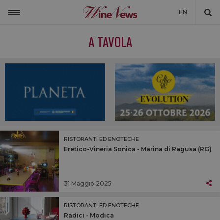
EN
ITALIA
A TAVOLA
MONDO
NON SOLO VINO
NEWSLETTER
LA CANTINA DI WINENEWS
DICONO DI NOI
RISTORANTI ED ENOTECHE
Eretico-Vineria Sonica - Marina di Ragusa (RG)
WINENEWS TV
31 Maggio 2025
RISTORANTI ED ENOTECHE
Radici - Modica